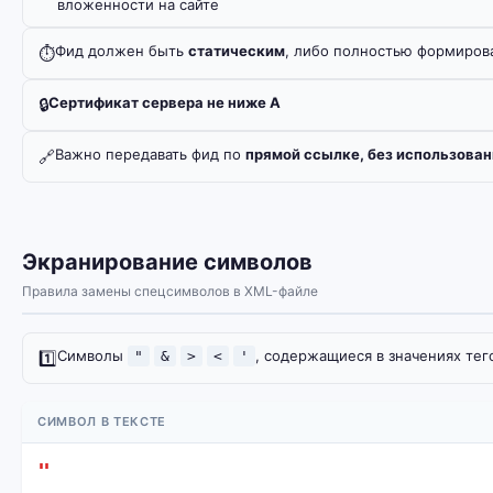
вложенности на сайте
Фид должен быть
статическим
, либо полностью формиров
⏱️
Сертификат сервера не ниже A
🔒
Важно передавать фид по
прямой ссылке, без использован
🔗
Экранирование символов
Правила замены спецсимволов в XML-файле
Символы
, содержащиеся в значениях тег
1️⃣
"
&
>
<
'
СИМВОЛ В ТЕКСТЕ
"