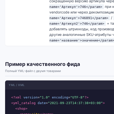
сокращённую версию артикула чер
при н
name='Артикул'>746</param>
vendorcode или через декомпозиц
/
name='Артикул'>746891</param>
+ т
name='Артикул2'>746</param>
добавлять штрихкоды, код производ
другие аналогичные SKU-атрибуты 
name='название'>значение</param
Пример качественного фида
Полный YML-файл с двумя товарами
YML / XML
<?xml
version
=
"1.0"
encoding
=
"UTF-8"
?>
<yml_catalog
date
=
"2021-09-23T14:37:38+03:00"
>
<shop>