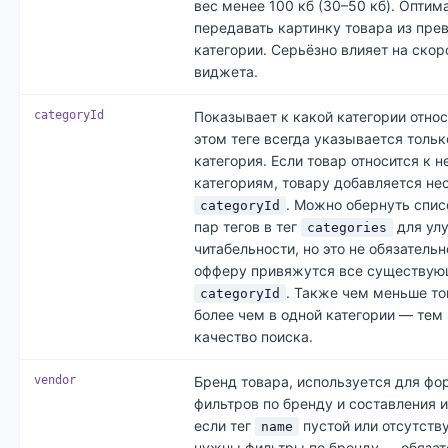
вес менее 100 кб (30–50 кб). Оптим
передавать картинку товара из пре
категории. Серьёзно влияет на скор
виджета.
categoryId
Показывает к какой категории относ
этом теге всегда указывается тольк
категория. Если товар относится к 
категориям, товару добавляется не
. Можно обернуть спис
categoryId
пар тегов в тег
для ул
categories
читабельности, но это не обязательн
офферу привяжутся все существую
. Также чем меньше т
categoryId
более чем в одной категории — тем
качество поиска.
vendor
Бренд товара, используется для ф
фильтров по бренду и составления 
если тег
пустой или отсутству
name
нужны фильтры по бренду — обязат