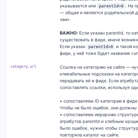
указывается или
. На 
parentId=0
— общая и является родительской д
чаи».
ВАЖНО:
Если указан parentId, то ка
существовать в фиде, иначе возникн
Если указан
и такой ко
parentId=0
фиде, у неё тоже будет название «un
category.url
Ссылка на категорию на сайте — ну
кликабельные подсказки на категор
передавать её в фиде. Если атрибут
сопоставлять ссылки, используя оди
• сопоставляем ID категории в фиде 
Чтобы не было ошибок, они должны 
• сопоставляем иерархию структур
атрибутов parentId и хлебным крошк
было ошибок, нужно чтобы структу
повторяла каталог на сайте.