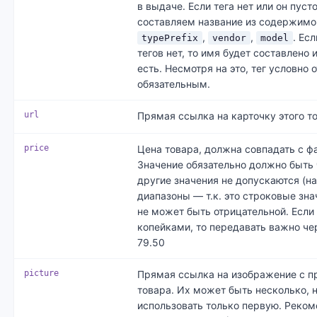
в выдаче. Если тега нет или он пуст
составляем название из содержимо
,
,
. Ес
typePrefix
vendor
model
тегов нет, то имя будет составлено и
есть. Несмотря на это, тег условно 
обязательным.
url
Прямая ссылка на карточку этого т
price
Цена товара, должна совпадать с ф
Значение обязательно должно быть
другие значения не допускаются (н
диапазоны — т.к. это строковые зна
не может быть отрицательной. Если
копейками, то передавать важно чер
79.50
picture
Прямая ссылка на изображение с п
товара. Их может быть несколько, 
использовать только первую. Реко