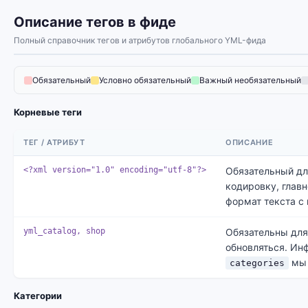
Описание тегов в фиде
Полный справочник тегов и атрибутов глобального YML-фида
Обязательный
Условно обязательный
Важный необязательный
Корневые теги
ТЕГ / АТРИБУТ
ОПИСАНИЕ
<?xml version="1.0" encoding="utf-8"?>
Обязательный д
кодировку, глав
формат текста с 
yml_catalog, shop
Обязательны для
обновляться. Ин
мы 
categories
Категории