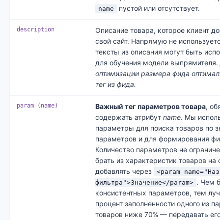
пустой или отсутствует.
name
description
Описание товара, которое клиент до
свой сайт. Напрямую не используетс
тексты из описания могут быть исп
для обучения модели выпрямителя.
оптимизации размера фида оптимал
тег из фида.
param (name)
Важный тег параметров товара
, об
содержать атрибут
name
. Мы испол
параметры для поиска товаров по 
параметров и для формирования фи
Количество параметров не ограниче
брать из характеристик товаров на 
добавлять через
<param name="Наз
. Чем 
фильтра">Значение</param>
консистентных параметров, тем луч
процент заполненности одного из п
товаров ниже 70% — передавать его