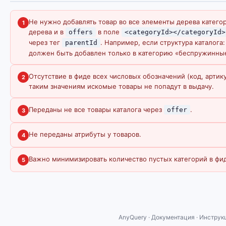
Не нужно добавлять товар во все элементы дерева катего
1
дерева и в
в поле
offers
<categoryId></categoryId>
через тег
. Например, если структура каталог
parentId
должен быть добавлен только в категорию «беспружинны
Отсутствие в фиде всех числовых обозначений (код, артику
2
таким значениям искомые товары не попадут в выдачу.
Переданы не все товары каталога через
.
offer
3
Не переданы атрибуты у товаров.
4
Важно минимизировать количество пустых категорий в фид
5
AnyQuery · Документация · Инструк