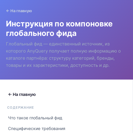
← На главную
Инструкция по компоновке
глобального фида
Глобальный фид — единственный источник, из
которого AnyQuery получает полную информацию о
каталоге партнёра: структуру категорий, бренды,
товары и их характеристики, доступность и др.
← На главную
СОДЕРЖАНИЕ
Что такое глобальный фид
Специфические требования