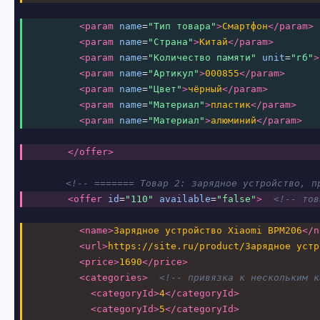
<param
name
=
"Тип товара"
>
Смартфон
</param>
<param
name
=
"Страна"
>
Китай
</param>
<param
name
=
"Количество памяти"
unit
=
"гб"
>
<param
name
=
"Артикул"
>
000855
</param>
<param
name
=
"Цвет"
>
чёрный
</param>
<param
name
=
"Материал"
>
пластик
</param>
<param
name
=
"Материал"
>
алюминий
</param>
</offer>
<!-- ======= Товар 2: зарядное устройство, п
<offer
id
=
"110"
available
=
"false"
>
<!-- тов
<name>
Зарядное устройство Xiaomi BPM206
</n
<url>
https://site.ru/product/Зарядное устр
<price>
1690
</price>
<categories>
<!-- привязка к нескольким к
<categoryId>
4
</categoryId>
<categoryId>
5
</categoryId>