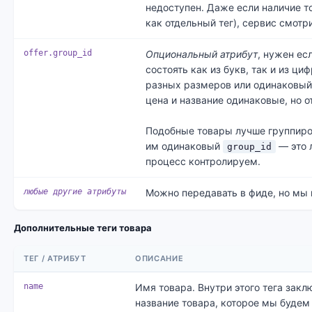
недоступен. Даже если наличие т
как отдельный тег), сервис смотр
offer.group_id
Опциональный атрибут
, нужен ес
состоять как из букв, так и из ц
разных размеров или одинаковый
цена и название одинаковые, но о
Подобные товары лучше группиро
им одинаковый
— это л
group_id
процесс контролируем.
любые другие атрибуты
Можно передавать в фиде, но мы 
Дополнительные теги товара
ТЕГ / АТРИБУТ
ОПИСАНИЕ
name
Имя товара. Внутри этого тега закл
название товара, которое мы будем