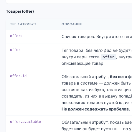
Товары (offer)
ТЕГ / АТРИБУТ
ОПИСАНИЕ
offers
Список товаров. Внутри этого тег
offer
Тег товара,
без него фид не будет
внутри пары тегов
, внутр
offer
описывающие товар.
offer.id
Обязательный атрибут,
без него 
товара в системе — должен быть
состоять как из букв, так и из ци
совпадать, из них в выдачу попад
нескольких товаров пустой id, из
Не должен содержать пробелов.
offer.available
Обязательный атрибут, показывает
будет или он будет пустым — по 