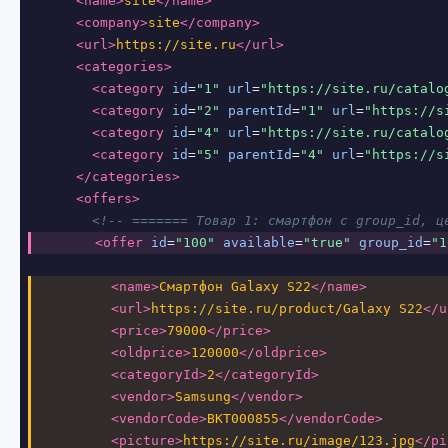
<name>
site
</name>
<company>
site
</company>
<url>
https://site.ru
</url>
<categories>
<category
id
=
"1"
url
=
"https://site.ru/catalo
<category
id
=
"2"
parentId
=
"1"
url
=
"https://s
<category
id
=
"4"
url
=
"https://site.ru/catalo
<category
id
=
"5"
parentId
=
"4"
url
=
"https://s
</categories>
<offers>
<!-- ======= Товар 1: смартфон с group_id, ц
<offer
id
=
"100"
available
=
"true"
group_id
=
"1
<name>
Смартфон Galaxy S22
</name>
<url>
https://site.ru/product/Galaxy S22
</u
<price>
79000
</price>
<oldprice>
120000
</oldprice>
<categoryId>
2
</categoryId>
<vendor>
Samsung
</vendor>
<vendorCode>
BKT000855
</vendorCode>
<picture>
https://site.ru/image/123.jpg
</pi