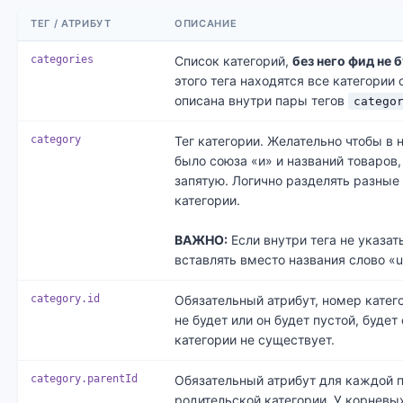
ТЕГ / АТРИБУТ
ОПИСАНИЕ
categories
Список категорий,
без него фид не 
этого тега находятся все категории
описана внутри пары тегов
catego
category
Тег категории. Желательно чтобы в 
было союза «и» и названий товаров
запятую. Логично разделять разные
категории.
ВАЖНО:
Если внутри тега не указать
вставлять вместо названия слово «u
category.id
Обязательный атрибут, номер катего
не будет или он будет пустой, будет 
категории не существует.
category.parentId
Обязательный атрибут для каждой п
родительской категории. У корневых