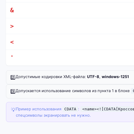
&
>
<
'
Допустимые кодировки XML-файла:
UTF-8
,
windows-1251
2️⃣
Допускается использование символов из пункта 1 в блоке
3️⃣
Пример использования
:
💡
CDATA
<name><![CDATA[Кроссо
спецсимволы экранировать не нужно.