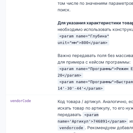
том числе по значениям параметро
поиск.
Для указания характеристики това
необходимо использовать конструк
<param name="Глубина"
unit="мм">800</param>
Важно передавать поля без массива
для примера с кейсом программы:
<param name="Программы">Режим E
20</param>
<param name="Программы">Быстрая
14'-30'-44'</param>
vendorCode
Код товара / артикул. Аналогично, е
искать товар по артикулу, то его ну
передавать
<param
ил
name='Артикул'>746891</param>
. Рекомендуем добавл
vendorcode