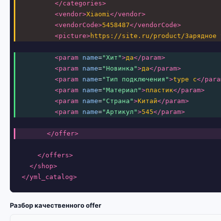
</categories>
<vendor>
Xiaomi
</vendor>
<vendorCode>
5458487
</vendorCode>
<picture>
https://site.ru/product/Зарядное 
<param
name
=
"Хит"
>
да
</param>
<param
name
=
"Новинка"
>
да
</param>
<param
name
=
"Тип подключения"
>
type c
</para
<param
name
=
"Материал"
>
пластик
</param>
<param
name
=
"Страна"
>
Китай
</param>
<param
name
=
"Артикул"
>
545
</param>
</offer>
</offers>
</shop>
</yml_catalog>
Разбор качественного offer