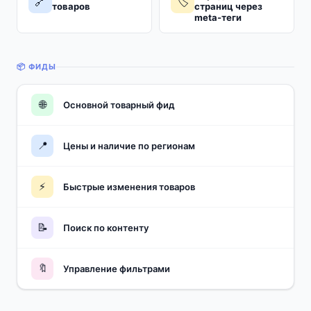
🔗
🏷️
товаров
страниц через
meta-теги
📦 ФИДЫ
🌐
Основной товарный фид
📍
Цены и наличие по регионам
⚡
Быстрые изменения товаров
📝
Поиск по контенту
🔖
Управление фильтрами